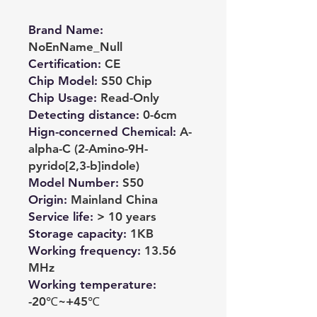
Brand Name
:
NoEnName_Null
Certification
:
CE
Chip Model
:
S50 Chip
Chip Usage
:
Read-Only
Detecting distance
:
0-6cm
Hign-concerned Chemical
:
A-
alpha-C (2-Amino-9H-
pyrido[2,3-b]indole)
Model Number
:
S50
Origin
:
Mainland China
Service life
:
> 10 years
Storage capacity
:
1KB
Working frequency
:
13.56
MHz
Working temperature
:
-20℃~+45℃