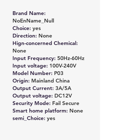
Brand Name
:
NoEnName_Null
Choice
:
yes
Direction
:
None
Hign-concerned Chemical
:
None
Input Frequency
:
50Hz-60Hz
Input voltage
:
100V-240V
Model Number
:
P03
Origin
:
Mainland China
Output Current
:
3A/5A
Output voltage
:
DC12V
Security Mode
:
Fail Secure
Smart home platform
:
None
semi_Choice
:
yes