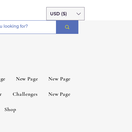
USD ($)
ge
New Page
New Page
r
Challenges
New Page
Shop