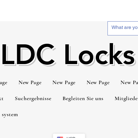
LDC Locks
age
New Page
New Page
New Page
New Pa
kt
Suchergebnisse
Begleiten Sie uns
Mitgliede
 system