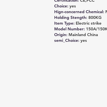
Certification
:
CE,FCC
Choice
:
yes
Hign-concerned Chemical
:
Holding Stength
:
800KG
Item Type
:
Electric strike
Model Number
:
150A/150
Origin
:
Mainland China
semi_Choice
:
yes