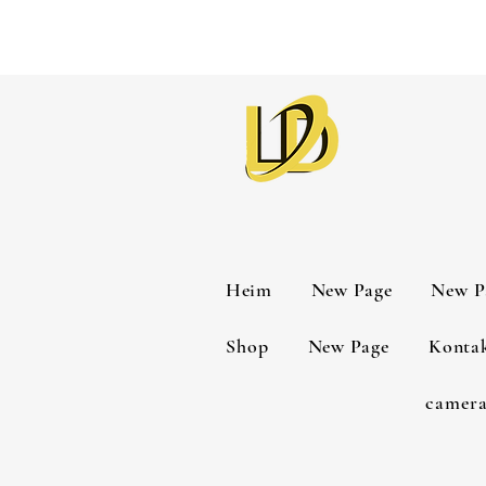
Heim
New Page
New P
Shop
New Page
Konta
camera