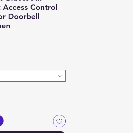
t Access Control
r Doorbell
pen