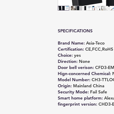
SPECIFICATIONS
Brand Name
:
Asia-Teco
Certification
:
CE,FCC,RoHS
Choice
:
yes
Direction
:
None
Door bell verison
:
CFD3-EM
Hign-concerned Chemical
:
Model Number
:
CH3-TTLO
Origin
:
Mainland China
Security Mode
:
Fail Safe
Smart home platform
:
Alex
fingerprint version
:
CHD3-E