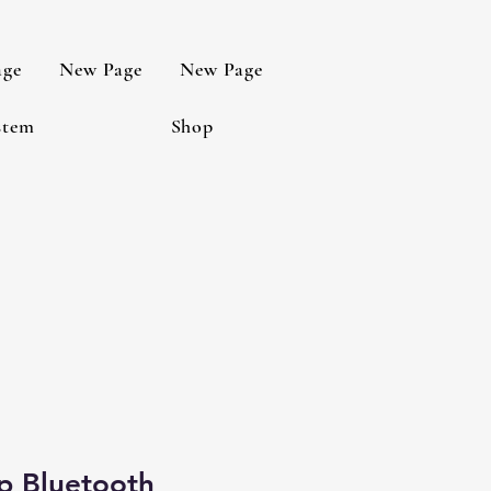
age
New Page
New Page
stem
Shop
p Bluetooth