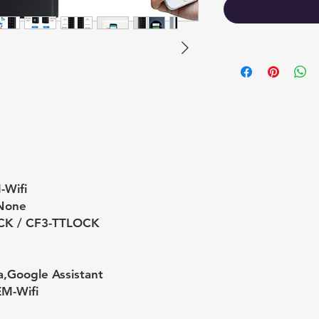
-Wifi
None
CK / CF3-TTLOCK
a,Google Assistant
M-Wifi