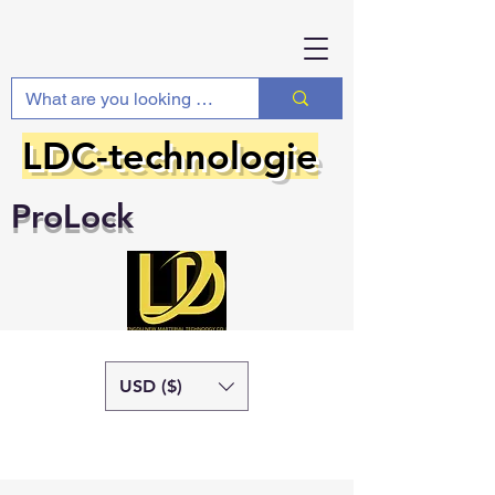
LDC-technologie
ProLock
USD ($)