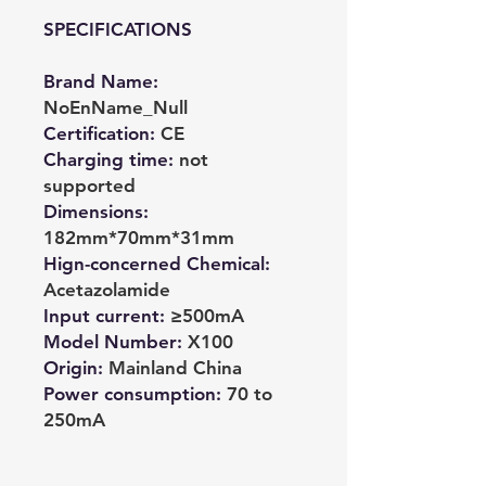
SPECIFICATIONS
Brand Name
:
NoEnName_Null
Certification
:
CE
Charging time
:
not
supported
Dimensions
:
182mm*70mm*31mm
Hign-concerned Chemical
:
Acetazolamide
Input current
:
≥500mA
Model Number
:
X100
Origin
:
Mainland China
Power consumption
:
70 to
250mA