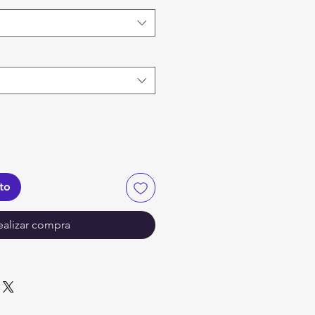
ito
ealizar compra