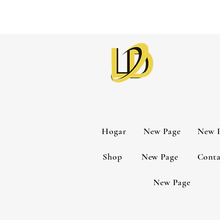
Hogar
New Page
New 
Shop
New Page
Conta
New Page