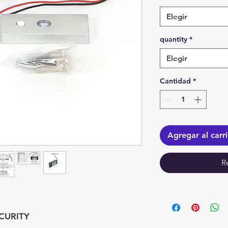
Elegir
quantity
*
Elegir
Cantidad
*
Agregar al carr
R
CURITY