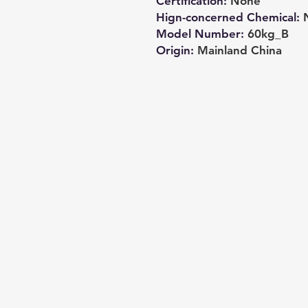
Certification
:
None
Hign-concerned Chemical
:
Model Number
:
60kg_B
Origin
:
Mainland China