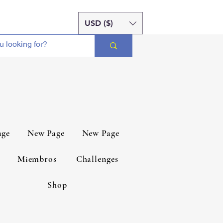
USD ($)
age
New Page
New Page
Miembros
Challenges
Shop