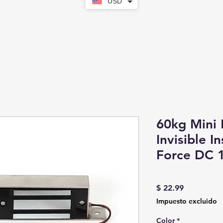
USD
60kg Mini 
Invisible I
Force DC 1
Precio
$ 22.99
Impuesto excluido
Color
*