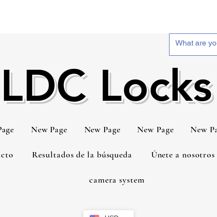
LDC Locks
Page
New Page
New Page
New Page
New P
cto
Resultados de la búsqueda
Únete a nosotros
camera system