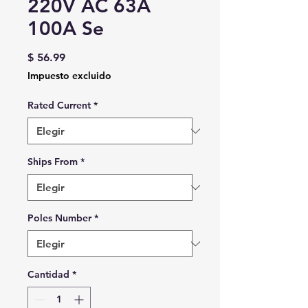
220V AC 63A
100A Se
Precio
$ 56.99
Impuesto excluido
Rated Current
*
Ships From
*
Poles Number
*
Cantidad
*