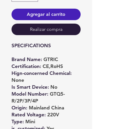
Agregar al carrito
Realizar compra
SPECIFICATIONS
Brand Name
:
GTRIC
Certification
:
CE,RoHS
Hign-concerned Chemical
:
None
Is Smart Device
:
No
Model Number
:
GTQ5-
R/2P/3P/4P
Origin
:
Mainland China
Rated Voltage
:
220V
Type
:
Mini
is_customized
:
Yes