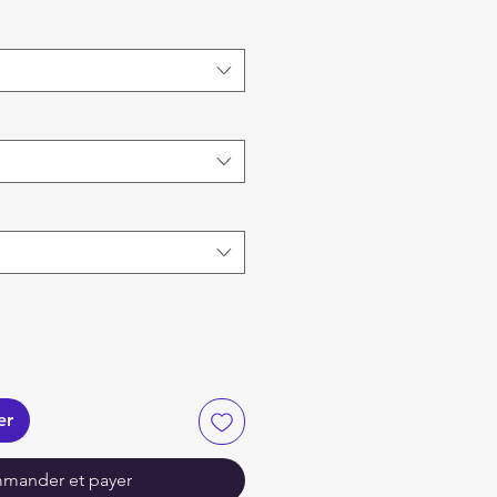
er
mander et payer