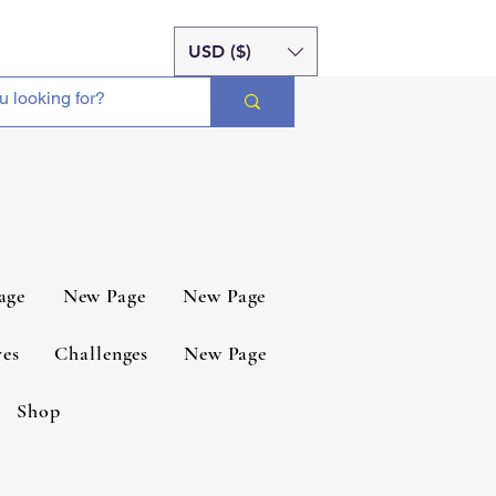
USD ($)
age
New Page
New Page
es
Challenges
New Page
Shop