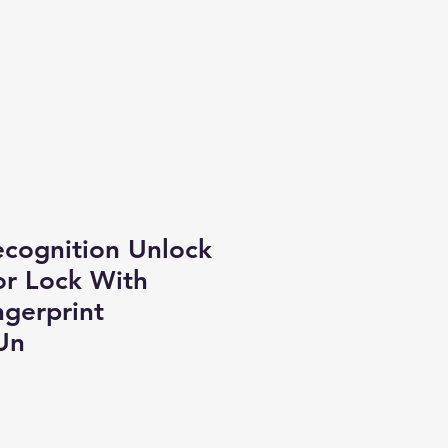
cognition Unlock
or Lock With
gerprint
Un