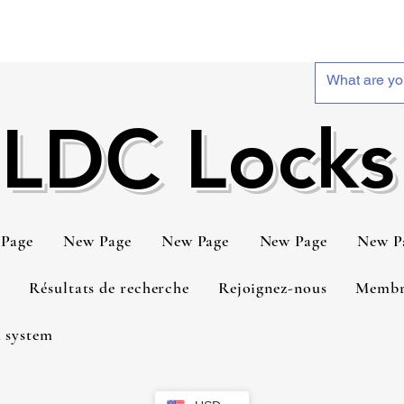
LDC Locks
Page
New Page
New Page
New Page
New P
t
Résultats de recherche
Rejoignez-nous
Membr
 system