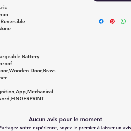
ric
0mm
 Reversible
None
hargeable Battery
proof
Door,Wooden Door,Brass
ther
nition,App,Mechanical
sword,FINGERPRINT
Aucun avis pour le moment
Partagez votre expérience, soyez le premier à laisser un avis