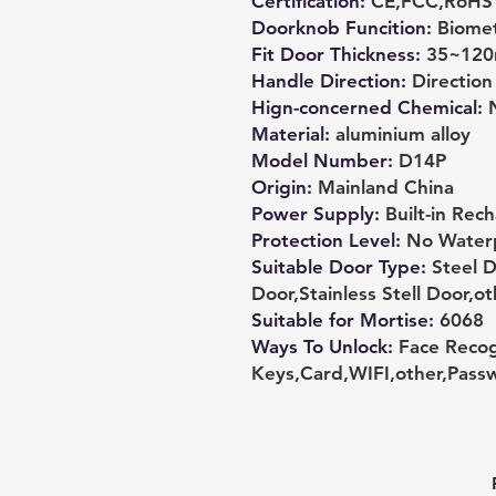
Certification
:
CE,FCC,RoHS
Doorknob Funcition
:
Biomet
Fit Door Thickness
:
35~12
Handle Direction
:
Direction
Hign-concerned Chemical
:
Material
:
aluminium alloy
Model Number
:
D14P
Origin
:
Mainland China
Power Supply
:
Built-in Rec
Protection Level
:
No Water
Suitable Door Type
:
Steel 
Door,Stainless Stell Door,o
Suitable for Mortise
:
6068
Ways To Unlock
:
Face Recog
Keys,Card,WIFI,other,Pas