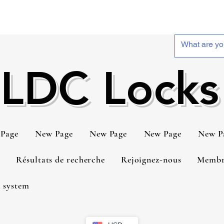
LDC Locks
Page
New Page
New Page
New Page
New P
t
Résultats de recherche
Rejoignez-nous
Membr
 system