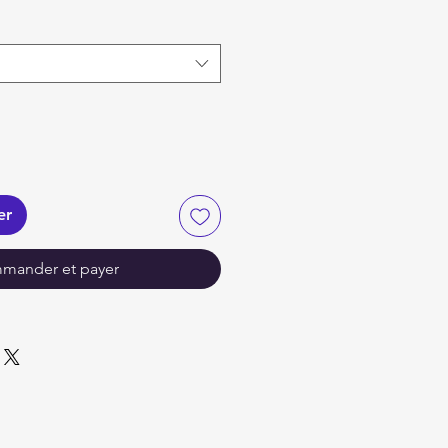
er
mander et payer