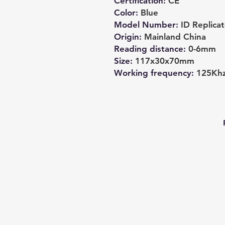
Certification
:
CE
Color
:
Blue
Model Number
:
ID Replicat
Origin
:
Mainland China
Reading distance
:
0-6mm
Size
:
117x30x70mm
Working frequency
:
125Kh