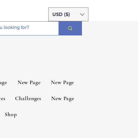
USD ($)
age
New Page
New Page
es
Challenges
New Page
Shop