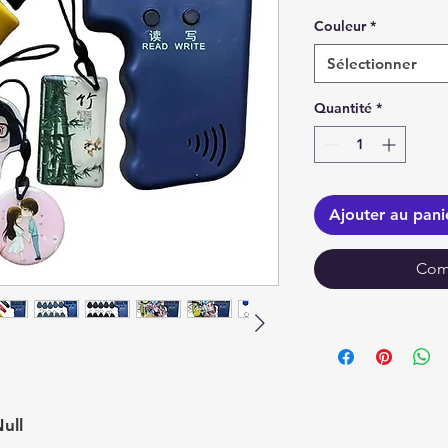
Couleur
*
Sélectionner
Quantité
*
Ajouter au pani
Com
ull