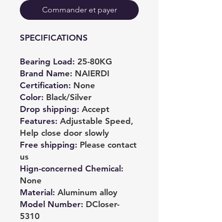
Commander et payer
SPECIFICATIONS
Bearing Load
:
25-80KG
Brand Name
:
NAIERDI
Certification
:
None
Color
:
Black/Silver
Drop shipping
:
Accept
Features
:
Adjustable Speed,
Help close door slowly
Free shipping
:
Please contact
us
Hign-concerned Chemical
:
None
Material
:
Aluminum alloy
Model Number
:
DCloser-
5310