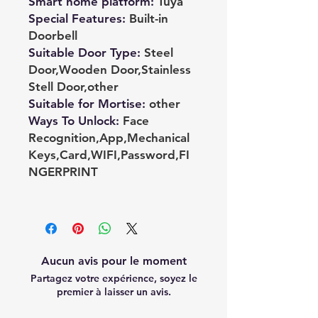
Smart home platform
:
Tuya
Special Features
:
Built-in
Doorbell
Suitable Door Type
:
Steel
Door,Wooden Door,Stainless
Stell Door,other
Suitable for Mortise
:
other
Ways To Unlock
:
Face
Recognition,App,Mechanical
Keys,Card,WIFI,Password,FI
NGERPRINT
Aucun avis pour le moment
Partagez votre expérience, soyez le
premier à laisser un avis.