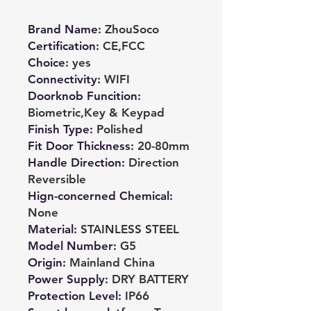
Brand Name
:
ZhouSoco
Certification
:
CE,FCC
Choice
:
yes
Connectivity
:
WIFI
Doorknob Funcition
:
Biometric,Key & Keypad
Finish Type
:
Polished
Fit Door Thickness
:
20-80mm
Handle Direction
:
Direction
Reversible
Hign-concerned Chemical
:
None
Material
:
STAINLESS STEEL
Model Number
:
G5
Origin
:
Mainland China
Power Supply
:
DRY BATTERY
Protection Level
:
IP66