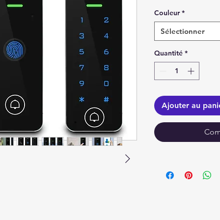
Couleur
*
Sélectionner
Quantité
*
Ajouter au pani
Com