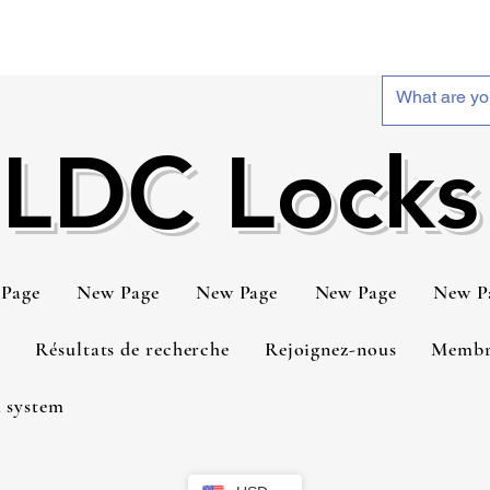
LDC Locks
Page
New Page
New Page
New Page
New P
t
Résultats de recherche
Rejoignez-nous
Membr
 system