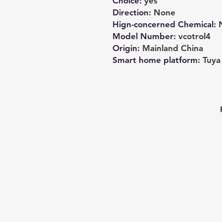
Choice
:
yes
Direction
:
None
Hign-concerned Chemical
:
Model Number
:
vcotrol4
Origin
:
Mainland China
Smart home platform
:
Tuya