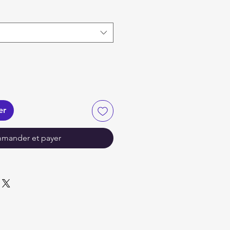
er
mander et payer