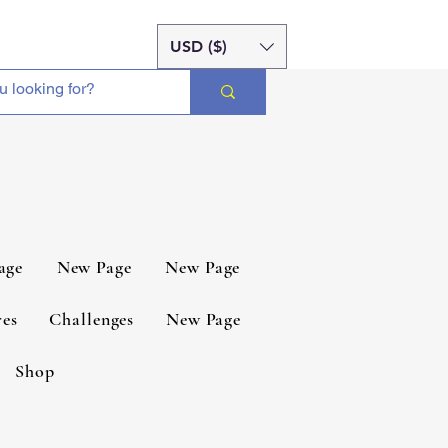
USD ($)
age
New Page
New Page
es
Challenges
New Page
Shop