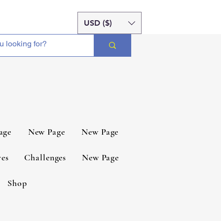
USD ($)
age
New Page
New Page
es
Challenges
New Page
Shop