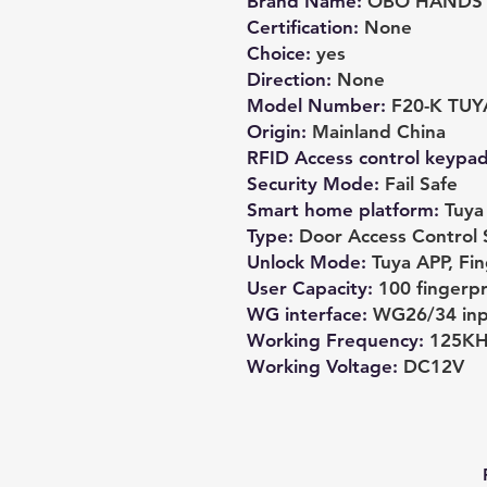
Brand Name
:
OBO HANDS
Certification
:
None
Choice
:
yes
Direction
:
None
Model Number
:
F20-K TUYA
Origin
:
Mainland China
RFID Access control keypa
Security Mode
:
Fail Safe
Smart home platform
:
Tuya
Type
:
Door Access Control 
Unlock Mode
:
Tuya APP, Fi
User Capacity
:
100 fingerpr
WG interface
:
WG26/34 inp
Working Frequency
:
125KH
Working Voltage
:
DC12V