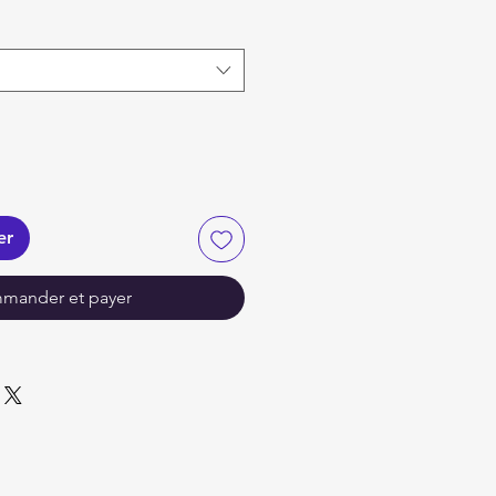
er
mander et payer