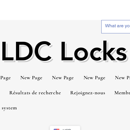
LDC Locks
Page
New Page
New Page
New Page
New P
t
Résultats de recherche
Rejoignez-nous
Membr
 system